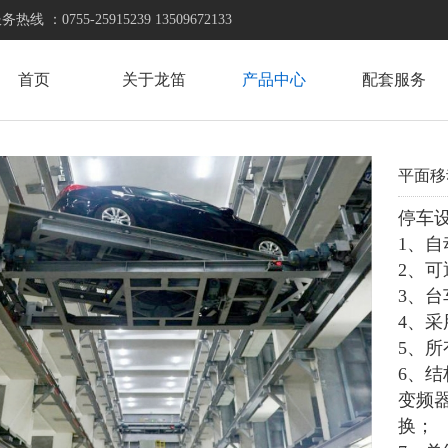
55-25915239 13509672133
首页
关于龙笛
产品中心
配套服务
平面移
停车
1、
2、
3、
4、
5、
6、
变频
换；