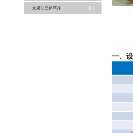
无避让立体车库
一、